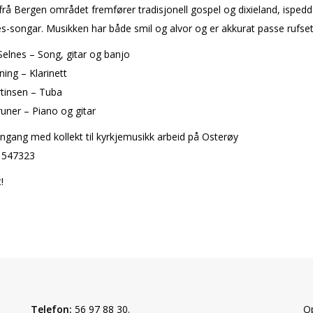
rå Bergen området fremfører tradisjonell gospel og dixieland, isped
s-songar. Musikken har både smil og alvor og er akkurat passe rufset
elnes – Song, gitar og banjo
ning – Klarinett
rtinsen – Tuba
uner – Piano og gitar
nngang med kollekt til kyrkjemusikk arbeid på Osterøy
 547323
!
Telefon:
56 97 88 30.
Op