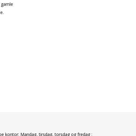
d gamle
e.
e kontor: Mandag, tirsdag, torsdag og fredag :