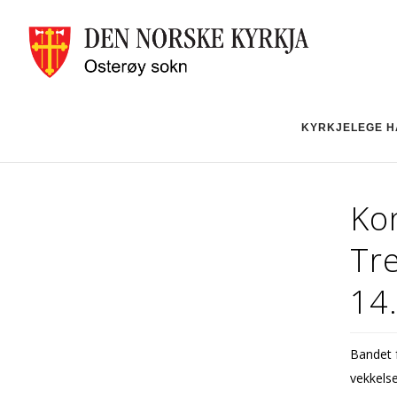
KYRKJELEGE H
Ko
Tr
14.
Bandet f
vekkelse