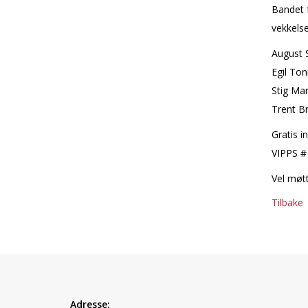
Bandet f
vekkelse
August S
Egil Ton
Stig Ma
Trent Br
Gratis i
VIPPS #
Vel møtt
Tilbake
Adresse: