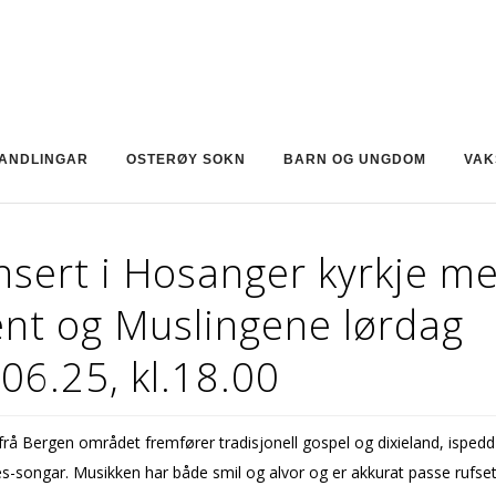
ANDLINGAR
OSTERØY SOKN
BARN OG UNGDOM
VAK
nsert i Hosanger kyrkje m
ent og Muslingene lørdag
06.25, kl.18.00
rå Bergen området fremfører tradisjonell gospel og dixieland, isped
s-songar. Musikken har både smil og alvor og er akkurat passe rufset