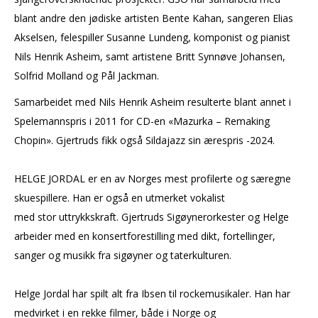
blant andre den jødiske artisten Bente Kahan, sangeren Elias
Akselsen, felespiller Susanne Lundeng, komponist og pianist
Nils Henrik Asheim, samt artistene Britt Synnøve Johansen,
Solfrid Molland og Pål Jackman.
Samarbeidet med Nils Henrik Asheim resulterte blant annet i
Spelemannspris i 2011 for CD-en «Mazurka – Remaking
Chopin». Gjertruds fikk også Sildajazz sin ærespris -2024.
HELGE JORDAL er en av Norges mest profilerte og særegne
skuespillere. Han er også en utmerket vokalist
med stor uttrykkskraft. Gjertruds Sigøynerorkester og Helge
arbeider med en konsertforestilling med dikt, fortellinger,
sanger og musikk fra sigøyner og taterkulturen.
Helge Jordal har spilt alt fra Ibsen til rockemusikaler. Han har
medvirket i en rekke filmer, både i Norge og