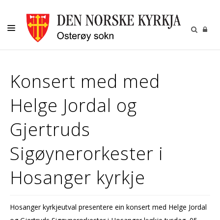
KYRKJELEGE HANDLINGAR
Konsert med med
OSTERØY SOKN
Helge Jordal og
BARN OG UNGDOM
VAKSNE
Gjertruds
MUSIKK
Sigøynerorkester i
GRAVPLASSFORVALTING
Hosanger kyrkje
OM OSS
Hosanger kyrkjeutval presentere ein konsert med Helge Jordal