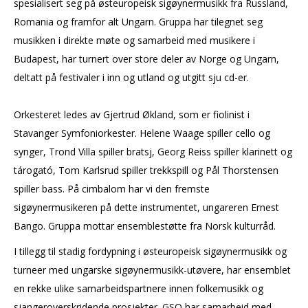
spesialisert seg på østeuropeisk sigøyner­musikk fra Russland,
Romania og framfor alt Ungarn. Gruppa har tilegnet seg
musikken i direkte møte og samarbeid med musikere i
Budapest, har turnert over store deler av Norge og Ungarn,
deltatt på festivaler i inn og utland og utgitt sju cd-er.
Orkesteret ledes av Gjertrud Økland, som er fiolinist i
Stavanger Symfoniorkester. Helene Waage spiller cello og
synger, Trond Villa spiller bratsj, Georg Reiss spiller klarinett og
tárogató, Tom Karlsrud spiller trekkspill og Pål Thorstensen
spiller bass. På cimbalom har vi den fremste
sigøynermusikeren på dette instrumentet, ungareren Ernest
Bango. Gruppa mottar ensemble­støtte fra Norsk kulturråd.
I tillegg til stadig fordypning i østeuropeisk sigøynermusikk og
turneer med ungarske sigøynermusikk-utøvere, har ensemblet
en rekke ulike samarbeidspartnere innen folkemusikk og
sjangeroverskridende prosjekter. GSO har samarbeid med