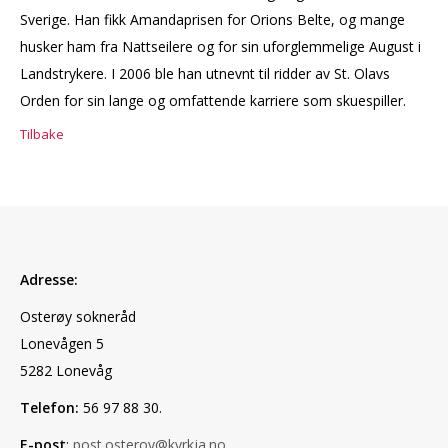
Sverige. Han fikk Amandaprisen for Orions Belte, og mange
husker ham fra Nattseilere og for sin uforglemmelige August i
Landstrykere. I 2006 ble han utnevnt til ridder av St. Olavs
Orden for sin lange og omfattende karriere som skuespiller.
Tilbake
Adresse:
Osterøy sokneråd
Lonevågen 5
5282 Lonevåg
Telefon:
56 97 88 30.
E-post
:
post.osteroy@kyrkja.no