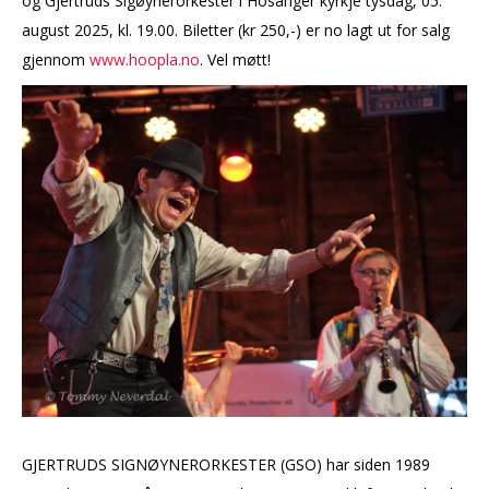
og Gjertruds Sigøynerorkester i Hosanger kyrkje tysdag, 05.
august 2025, kl. 19.00. Biletter (kr 250,-) er no lagt ut for salg
gjennom
www.hoopla.no
. Vel møtt!
GJERTRUDS SIGNØYNERORKESTER (GSO) har siden 1989