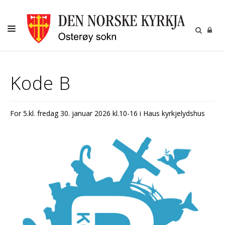
KYRKJELEGE HANDLINGAR
Kode B
OSTERØY SOKN
BARN OG UNGDOM
For 5.kl. fredag 30. januar 2026 kl.10-16 i Haus kyrkjelydshus
VAKSNE
MUSIKK
GRAVPLASSFORVALTING
OM OSS