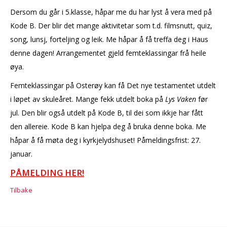
Dersom du går i 5.klasse, håpar me du har lyst å vera med på
Kode B. Der blir det mange aktivitetar som t.d. filmsnutt, quiz,
song, lunsj, forteljing og leik. Me håpar å få treffa deg i Haus
denne dagen! Arrangementet gjeld femteklassingar frå heile
øya.
Femteklassingar på Osterøy kan få Det nye testamentet utdelt
i løpet av skuleåret. Mange fekk utdelt boka på
Lys Vaken
før
jul. Den blir også utdelt på Kode B, til dei som ikkje har fått
den allereie. Kode B kan hjelpa deg å bruka denne boka. Me
håpar å få møta deg i kyrkjelydshuset! Påmeldingsfrist: 27.
januar.
PÅMELDING HER!
Tilbake